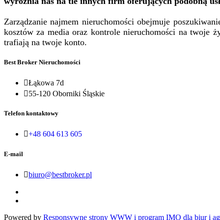
wyróżnia nas na tle innych firm oferujących podobną us
Zarządzanie najmem nieruchomości obejmuje poszukiwanie 
kosztów za media oraz kontrole nieruchomości na twoje ży
trafiają na twoje konto.
Best Broker Nieruchomości

Łąkowa 7d

55-120 Oborniki Śląskie
Telefon kontaktowy

+48 604 613 605
E-mail

biuro@bestbroker.pl
Powered by
Responsywne strony WWW i program IMO dla biur i age